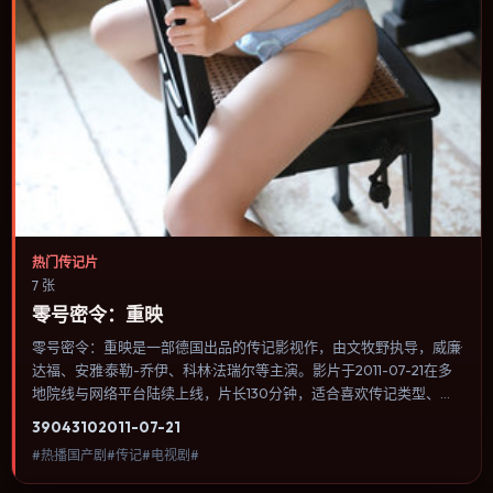
热门传记片
7 张
零号密令：重映
零号密令：重映是一部德国出品的传记影视作，由文牧野执导，威廉·
达福、安雅·泰勒-乔伊、科林·法瑞尔等主演。影片于2011-07-21在多
地院线与网络平台陆续上线，片长130分钟，适合喜欢传记类型、关
注人物命运与城市气质的观众观看。喜剧桥段来自处境而非台词堆
3904
310
2011-07-21
砌，笑点后往往紧跟一丝苦涩的现实感。内容聚焦人物选择与情节推
#热播国产剧#传记#电视剧#
进，节奏与视听语言统一，可作为休闲观影或类型片补片的选择。