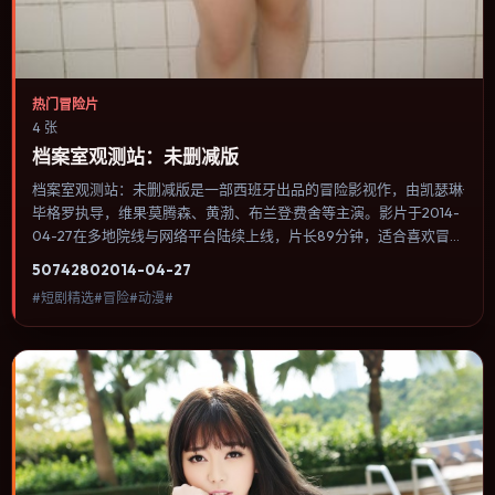
热门冒险片
4 张
档案室观测站：未删减版
档案室观测站：未删减版是一部西班牙出品的冒险影视作，由凯瑟琳·
毕格罗执导，维果·莫腾森、黄渤、布兰登·费舍等主演。影片于2014-
04-27在多地院线与网络平台陆续上线，片长89分钟，适合喜欢冒险
类型、关注人物命运与城市气质的观众观看。奇幻元素被当作隐喻使
5074
280
2014-04-27
用，世界规则清晰，人物选择仍承担真实后果。内容聚焦人物选择与
#短剧精选#冒险#动漫#
情节推进，节奏与视听语言统一，可作为休闲观影或类型片补片的选
择。