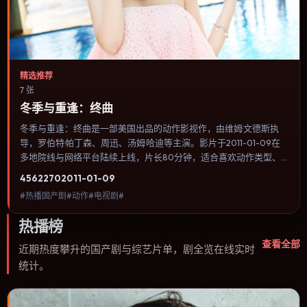
精选推荐
7 张
冬季与重逢：终曲
冬季与重逢：终曲是一部美国出品的动作影视作，由维姆·文德斯执
导，罗伯特·帕丁森、周迅、汤姆·哈迪等主演。影片于2011-01-09在
多地院线与网络平台陆续上线，片长80分钟，适合喜欢动作类型、
关注人物命运与城市气质的观众观看。犯罪类型注重程序与证据链，
4562
270
2011-01-09
反派并非脸谱化，而是有自己的行为逻辑。内容聚焦人物选择与情节
#热播国产剧#动作#电视剧#
推进，节奏与视听语言统一，可作为休闲观影或类型片补片的选择。
热播榜
查看全部
近期热度攀升的国产剧与综艺片单，剧全览在线实时
统计。