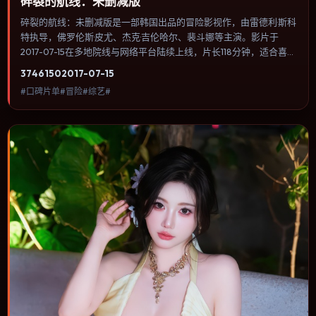
碎裂的航线：未删减版
碎裂的航线：未删减版是一部韩国出品的冒险影视作，由雷德利·斯科
特执导，佛罗伦斯·皮尤、杰克·吉伦哈尔、裴斗娜等主演。影片于
2017-07-15在多地院线与网络平台陆续上线，片长118分钟，适合喜欢
冒险类型、关注人物命运与城市气质的观众观看。群戏调度密集，多
3746
150
2017-07-15
条线索在终场汇集，收束方式偏现实主义而非英雄主义。内容聚焦人
#口碑片单#冒险#综艺#
物选择与情节推进，节奏与视听语言统一，可作为休闲观影或类型片
补片的选择。