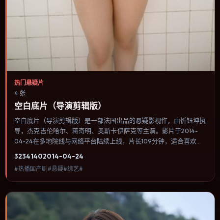
热门悬疑片
4 张
空白底片（导演剪辑版）
空白底片（导演剪辑版）是一部法国出品的悬疑影视作，由忻钰坤执
导，杰克·吉伦哈尔、蒋奇明、奥斯卡·伊萨克等主演。影片于2014-
04-24在多地院线与网络平台陆续上线，片长109分钟，适合喜欢悬
疑类型、关注人物命运与城市气质的观众观看。类型外壳下更关注个
3234
140
2014-04-24
体尊严：小人物在制度缝隙里寻找一条能走通的出路。内容聚焦人物
#热播国产剧#悬疑#综艺#
选择与情节推进，节奏与视听语言统一，可作为休闲观影或类型片补
片的选择。