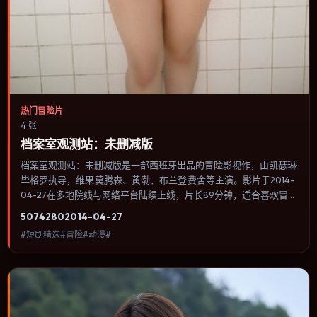
热门冒险片
4 张
档案室观测站：未删减版
档案室观测站：未删减版是一部西班牙出品的冒险影视作，由凯瑟琳·
毕格罗执导，维果·莫腾森、黄渤、布兰登·费舍等主演。影片于2014-
04-27在多地院线与网络平台陆续上线，片长89分钟，适合喜欢冒险
类型、关注人物命运与城市气质的观众观看。奇幻元素被当作隐喻使
5074
280
2014-04-27
用，世界规则清晰，人物选择仍承担真实后果。内容聚焦人物选择与
#短剧精选#冒险#动漫#
情节推进，节奏与视听语言统一，可作为休闲观影或类型片补片的选
择。