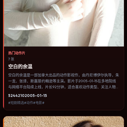
热门动作片
7 张
空白的余温
空白的余温是一部加拿大出品的动作影视作，由丹尼·博伊尔执导，朱
一龙、张译、斯嘉丽·约翰逊等主演。影片于2005-01-15在多地院线
与网络平台陆续上线，片长92分钟，适合喜欢动作类型、关注人物命
运与城市气质的观众观看。传记片聚焦主人公人生某一阶段，避免流
5244
210
2005-01-15
水账式的大事年表罗列。内容聚焦人物选择与情节推进，节奏与视听
#短剧精选#动作#电影#
语言统一，可作为休闲观影或类型片补片的选择。