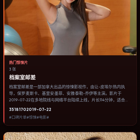
热门惊悚片
3 张
档案室邮差
档案室邮差是一部加拿大出品的惊悚影视作，由让-皮埃尔·热内执
导，保罗·麦斯卡、基里安·墨菲、安雅·泰勒-乔伊等主演。影片于
2019-07-22在多地院线与网络平台陆续上线，片长114分钟，适合喜
欢惊悚类型、关注人物命运与城市气质的观众观看。战争背景被处理
3518
170
2019-07-22
成心理战：恐惧、谣言与命令在封闭空间里互相放大。内容聚焦人物
#口碑片单#惊悚#电影#
选择与情节推进，节奏与视听语言统一，可作为休闲观影或类型片补
片的选择。