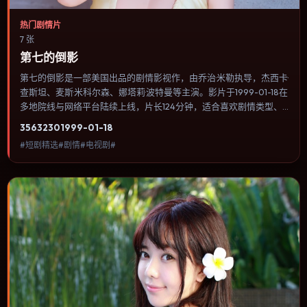
热门剧情片
7 张
第七的倒影
第七的倒影是一部美国出品的剧情影视作，由乔治·米勒执导，杰西卡·
查斯坦、麦斯·米科尔森、娜塔莉·波特曼等主演。影片于1999-01-18在
多地院线与网络平台陆续上线，片长124分钟，适合喜欢剧情类型、
关注人物命运与城市气质的观众观看。节奏前半段铺陈谜团，中段反
3563
230
1999-01-18
转后进入公路追逐与密闭空间的双重压迫。内容聚焦人物选择与情节
#短剧精选#剧情#电视剧#
推进，节奏与视听语言统一，可作为休闲观影或类型片补片的选择。