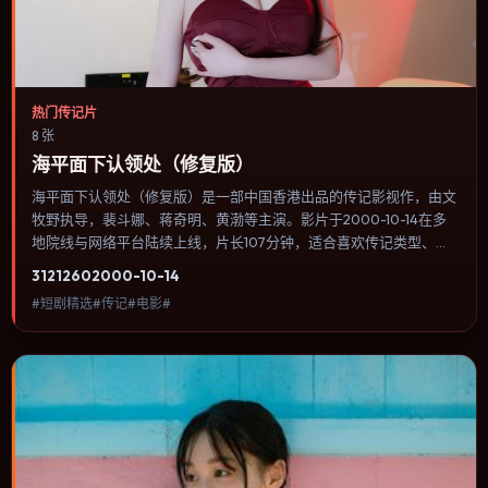
热门传记片
8 张
海平面下认领处（修复版）
海平面下认领处（修复版）是一部中国香港出品的传记影视作，由文
牧野执导，裴斗娜、蒋奇明、黄渤等主演。影片于2000-10-14在多
地院线与网络平台陆续上线，片长107分钟，适合喜欢传记类型、关
注人物命运与城市气质的观众观看。战争背景被处理成心理战：恐
3121
260
2000-10-14
惧、谣言与命令在封闭空间里互相放大。内容聚焦人物选择与情节推
#短剧精选#传记#电影#
进，节奏与视听语言统一，可作为休闲观影或类型片补片的选择。