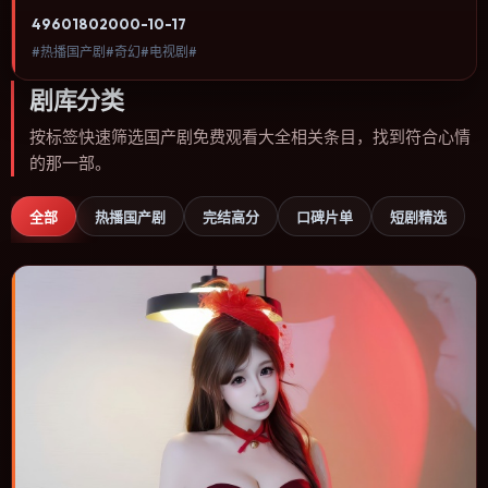
关注人物命运与城市气质的观众观看。动作场面服务于人物关系，每
4960
180
2000-10-17
一次冲突都会改写角色之间的信任边界。内容聚焦人物选择与情节推
#热播国产剧#奇幻#电视剧#
进，节奏与视听语言统一，可作为休闲观影或类型片补片的选择。
剧库分类
按标签快速筛选国产剧免费观看大全相关条目，找到符合心情
的那一部。
全部
热播国产剧
完结高分
口碑片单
短剧精选