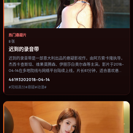
热门悬疑片
8 张
迟到的录音带
迟到的录音带是一部意大利出品的悬疑影视作，由阿方索·卡隆执导，
杰西卡·查斯坦、维果·莫腾森、伊丽莎白·奥尔森等主演。影片于2018-
04-14在多地院线与网络平台陆续上线，片长81分钟，适合喜欢悬疑
类型、关注人物命运与城市气质的观众观看。喜剧桥段来自处境而非
4619
320
2018-04-14
台词堆砌，笑点后往往紧跟一丝苦涩的现实感。内容聚焦人物选择与
#完结高分#悬疑#动漫#
情节推进，节奏与视听语言统一，可作为休闲观影或类型片补片的选
择。