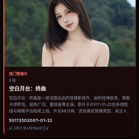
热门惊悚片
3 张
空白月台：终曲
空白月台：终曲是一部法国出品的惊悚影视作，由忻钰坤执导，奥斯
卡·伊萨克、役所广司、雷佳音等主演。影片于2007-01-22在多地院
线与网络平台陆续上线，片长88分钟，适合喜欢惊悚类型、关注人
物命运与城市气质的观众观看。爱情线并不喧宾夺主，更像一条牵引
5017
230
2007-01-22
主角走向自我认知的暗线。内容聚焦人物选择与情节推进，节奏与视
#口碑片单#惊悚#综艺#
听语言统一，可作为休闲观影或类型片补片的选择。