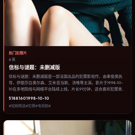
热门犯罪片
6 张
信标与谜题：未删减版
信标与谜题：未删减版是一部法国出品的犯罪影视作，由奉俊昊执
导，伊丽莎白·奥尔森、艾米·亚当斯、汤唯等主演。影片于1998-10-
10在多地院线与网络平台陆续上线，片长91分钟，适合喜欢犯罪类
型、关注人物命运与城市气质的观众观看。科幻设定尽量贴近可验证
5188
160
1998-10-10
的科学推论，避免为炫技而牺牲人物动机。内容聚焦人物选择与情节
#短剧精选#犯罪#电视剧#
推进，节奏与视听语言统一，可作为休闲观影或类型片补片的选择。