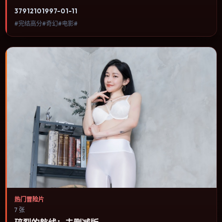
物命运与城市气质的观众观看。叙事以冷峻镜头推进，城市夜景与室
3791
210
1997-01-11
内对峙交替，张力主要来自沉默与眼神。内容聚焦人物选择与情节推
#完结高分#奇幻#电影#
进，节奏与视听语言统一，可作为休闲观影或类型片补片的选择。
热门冒险片
7 张