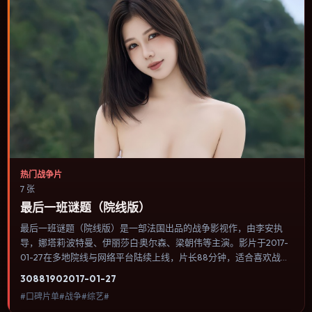
热门战争片
7 张
最后一班谜题（院线版）
最后一班谜题（院线版）是一部法国出品的战争影视作，由李安执
导，娜塔莉·波特曼、伊丽莎白·奥尔森、梁朝伟等主演。影片于2017-
01-27在多地院线与网络平台陆续上线，片长88分钟，适合喜欢战争
类型、关注人物命运与城市气质的观众观看。群戏调度密集，多条线
3088
190
2017-01-27
索在终场汇集，收束方式偏现实主义而非英雄主义。内容聚焦人物选
#口碑片单#战争#综艺#
择与情节推进，节奏与视听语言统一，可作为休闲观影或类型片补片