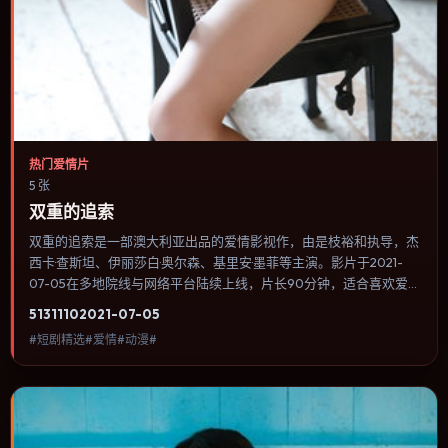
热门爱情片
5 张
双重的追索
双重的追索是一部澳大利亚出品的爱情影视作，由是枝裕和执导，杰
西卡·查斯坦、伊丽莎白·奥尔森、基里安·墨菲等主演。影片于2021-
07-05在多地院线与网络平台陆续上线，片长90分钟，适合喜欢爱情
类型、关注人物命运与城市气质的观众观看。群戏调度密集，多条线
5131
110
2021-07-05
索在终场汇集，收束方式偏现实主义而非英雄主义。内容聚焦人物选
#短剧精选#爱情#动漫#
择与情节推进，节奏与视听语言统一，可作为休闲观影或类型片补片
的选择。