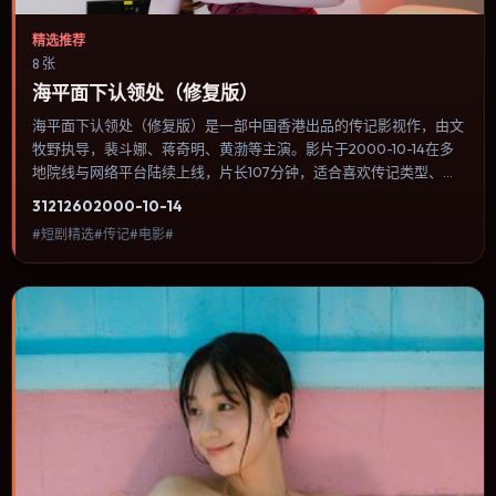
精选推荐
8 张
海平面下认领处（修复版）
海平面下认领处（修复版）是一部中国香港出品的传记影视作，由文
牧野执导，裴斗娜、蒋奇明、黄渤等主演。影片于2000-10-14在多
地院线与网络平台陆续上线，片长107分钟，适合喜欢传记类型、关
注人物命运与城市气质的观众观看。战争背景被处理成心理战：恐
3121
260
2000-10-14
惧、谣言与命令在封闭空间里互相放大。内容聚焦人物选择与情节推
#短剧精选#传记#电影#
进，节奏与视听语言统一，可作为休闲观影或类型片补片的选择。