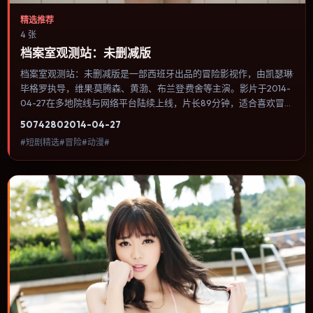
精选推荐
4 张
档案室观测站：未删减版
档案室观测站：未删减版是一部西班牙出品的冒险影视作，由凯瑟琳·
毕格罗执导，维果·莫腾森、黄渤、布兰登·费舍等主演。影片于2014-
04-27在多地院线与网络平台陆续上线，片长89分钟，适合喜欢冒险
类型、关注人物命运与城市气质的观众观看。奇幻元素被当作隐喻使
5074
280
2014-04-27
用，世界规则清晰，人物选择仍承担真实后果。内容聚焦人物选择与
#短剧精选#冒险#动漫#
情节推进，节奏与视听语言统一，可作为休闲观影或类型片补片的选
择。