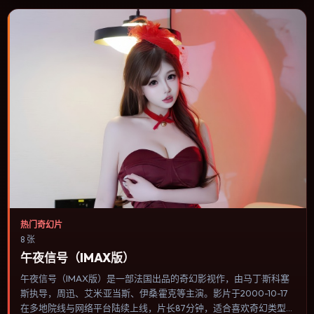
热门奇幻片
8 张
午夜信号（IMAX版）
午夜信号（IMAX版）是一部法国出品的奇幻影视作，由马丁·斯科塞
斯执导，周迅、艾米·亚当斯、伊桑·霍克等主演。影片于2000-10-17
在多地院线与网络平台陆续上线，片长87分钟，适合喜欢奇幻类型、