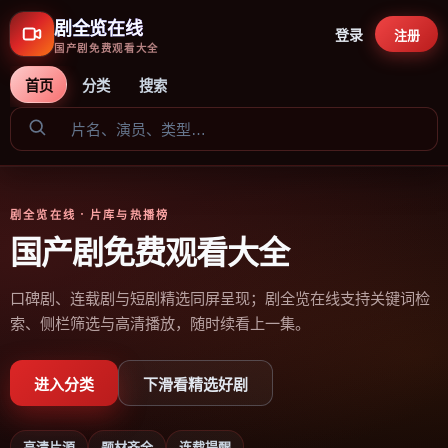
剧全览在线
登录
注册
国产剧免费观看大全
首页
分类
搜索
剧全览在线
· 片库与热播榜
国产剧免费观看大全
口碑剧、连载剧与短剧精选同屏呈现；剧全览在线支持关键词检
索、侧栏筛选与高清播放，随时续看上一集。
进入分类
下滑看精选好剧
高清片源
题材齐全
连载提醒