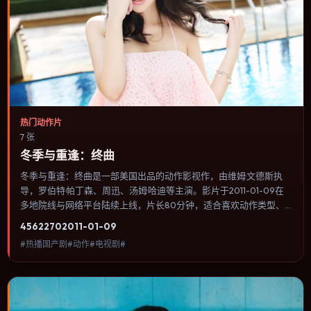
热门动作片
7 张
冬季与重逢：终曲
冬季与重逢：终曲是一部美国出品的动作影视作，由维姆·文德斯执
导，罗伯特·帕丁森、周迅、汤姆·哈迪等主演。影片于2011-01-09在
多地院线与网络平台陆续上线，片长80分钟，适合喜欢动作类型、
关注人物命运与城市气质的观众观看。犯罪类型注重程序与证据链，
4562
270
2011-01-09
反派并非脸谱化，而是有自己的行为逻辑。内容聚焦人物选择与情节
#热播国产剧#动作#电视剧#
推进，节奏与视听语言统一，可作为休闲观影或类型片补片的选择。